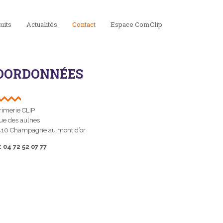
uits
Actualités
Contact
Espace ComClip
OORDONNÉES
imerie CLIP
ue des aulnes
410 Champagne au mont d’or
: 04 72 52 07 77