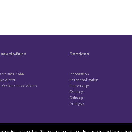
savoir-faire
Services
ion sécurisée
Impression
ng direct
Personnalisation
s écoles/associations
Façonnage
Routage
Colisage
Analyse
re experience possible. Si vous poursuivez sur le site nous estimons que