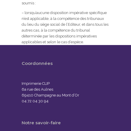
soumis :
– lorsqu’aucune disposition impérative spécifique
n’est applicable, à la compétence des tribunaux
du lieu du siège social de l’Editeur, et dans tous les
autres cas, à la compétence du tribunal
déterminée par les dispositions impératives
applicables et selon le cas d’espèce.
Coordonnées
Imprimerie CLIP
6a rue des Aulnes
69410 Champagne au Mont d’Or
04 72 04 30 94
Notre savoir-faire