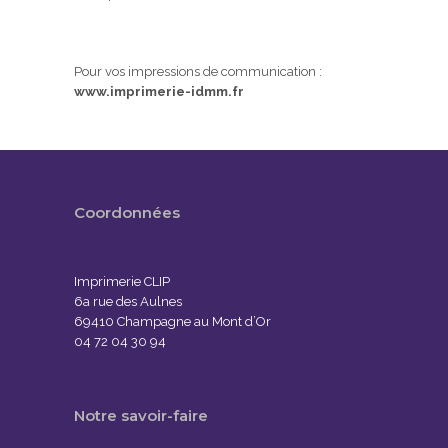
Pour vos impressions de communication :
www.imprimerie-idmm.fr
Coordonnées
Imprimerie CLIP
6a rue des Aulnes
69410 Champagne au Mont d’Or
04 72 04 30 94
Notre savoir-faire